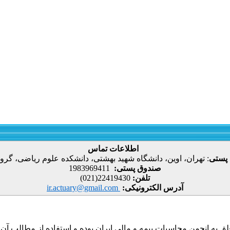
اطلاعات تماس
 پستی
:
تهران، اوین، دانشگاه شهید بهشتی، دانشکده علوم ریاضی، گروه
صندوق پستی:
1983969411
تلفن:
22419430(021)
آدرس الکترونیکی:
ir.actuary@gmail.com
ق به انجمن محاسبات بیمه و مالی ایران بوده و استفاده از مطالب آن با