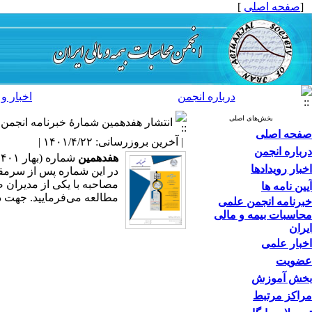
[
صفحه اصلی
]
درباره انجمن
اخبار و 
بخش‌های اصلی
انتشار هفدهمین شمارۀ خبرنامه انجمن 
صفحه اصلی
| آخرین بروزرسانی: ۱۴۰۱/۴/۲۲ |
درباره انجمن
هفدهمین
شماره (بهار ۱۴۰۱) از
اخبار رویدادها
مصاحبه با یکی از مدیران ص
آیین نامه ها
مطالعه می‌فرمایید. جهت د
خبرنامه انجمن علمی
محاسبات بیمه و مالی
ایران
اخبار علمی
عضویت
بخش آموزش
مراکز مرتبط