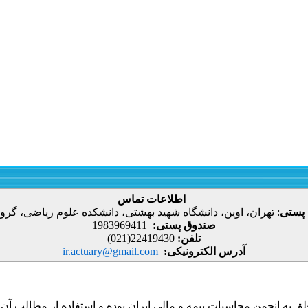
اطلاعات تماس
 پستی
:
تهران، اوین، دانشگاه شهید بهشتی، دانشکده علوم ریاضی، گروه
صندوق پستی:
1983969411
تلفن:
22419430(021)
آدرس الکترونیکی:
ir.actuary@gmail.com
ق به انجمن محاسبات بیمه و مالی ایران بوده و استفاده از مطالب آن با