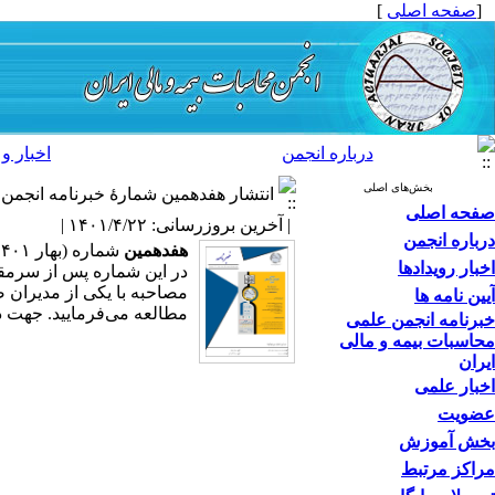
[
صفحه اصلی
]
درباره انجمن
اخبار و 
بخش‌های اصلی
انتشار هفدهمین شمارۀ خبرنامه انجمن 
صفحه اصلی
| آخرین بروزرسانی: ۱۴۰۱/۴/۲۲ |
درباره انجمن
هفدهمین
شماره (بهار ۱۴۰۱) از
اخبار رویدادها
مصاحبه با یکی از مدیران ص
آیین نامه ها
مطالعه می‌فرمایید. جهت د
خبرنامه انجمن علمی
محاسبات بیمه و مالی
ایران
اخبار علمی
عضویت
بخش آموزش
مراکز مرتبط