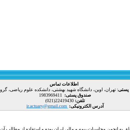
اطلاعات تماس
 پستی
:
تهران، اوین، دانشگاه شهید بهشتی، دانشکده علوم ریاضی، گروه
صندوق پستی:
1983969411
تلفن:
22419430(021)
آدرس الکترونیکی:
ir.actuary@gmail.com
ق به انجمن محاسبات بیمه و مالی ایران بوده و استفاده از مطالب آن با