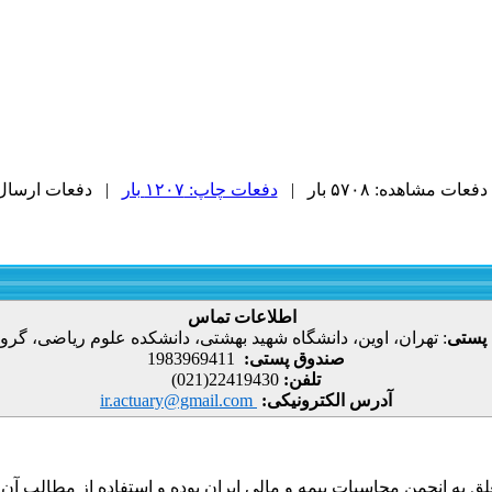
دفعات مشاهده: ۵۷۰۸ بار |
دفعات چاپ: ۱۲۰۷ بار
| دفعات ارسال به دی
اطلاعات تماس
 پستی
:
تهران، اوین، دانشگاه شهید بهشتی، دانشکده علوم ریاضی، گروه
صندوق پستی:
1983969411
تلفن:
22419430(021)
آدرس الکترونیکی:
ir.actuary@gmail.com
ق به انجمن محاسبات بیمه و مالی ایران بوده و استفاده از مطالب آن با