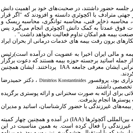
ر جلسه حضور داشتند، در صحبت‌های خود بر اهمیت دانش
 جهتی مترادف با اکچوئری دانسته و افزودند که "اگر قرار
ه، محاسبه ذخایر فنی، محاسبه توانگری، محاسبه ریسک و
ت فوق عمدتاً به کمک دانش اکچوئری انجام می‌گیرد پس
نعت بیمه هم امکان تداوم فعالیت نخواهد داشت"
.
هکارهای برون رفت بیمه های خدمات درمانی از
بحران ایراد
یمه و مالی ایران اخیرا به عضویت آن درآمده است)
رئیس
 جمله اساتید برجسته حوزه بیمه هستند که دعوت برگزار
خنرانی ایشان معرفی جامعه
IAA
پرداختند. ایشان همچنین
ردند.
،
دکتر حمیدرضا
Dimitrios Konstantinides
و تخصصی داشتند
تی برای ارائه به صورت سخنرانی و ارائه پوستری برگزیده
ای زندگی و بیمه‌های غیرزندگی با حضور کارشناسان، اساتید و مدیران
همانطور که می‌دانیم انجمن محاسبات بیمه و مالی ایران در بهار 1397 به عضویت جامعه بین‌المللی آکچوئرها (IAA) در آمده و همچنین چهار کمیته
غیرزندگی را فعال کرده است. به همین مناسبت در این
لسات کمیته‌های تخصصی چهارگانه مذکور نیزدر بازه زمانی 11 تا 12:15 برگزار شد که با استقبال چشمگیری نیز روبرو بود. دو برنامه