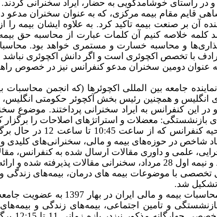
و در راستای خوشامدگویی به حضار، ایراد سخنرانی کردند.
هی قایم مقام بیمه مرکزی، که به عنوان سخنران مدعو د
ننده آن بر صنعت بیمه تاکید کرد
.
به علاوه ایشان بیمه را از
ند کلمه خلاصه کنیم آن کلمات عبارت از محاسبه حق بیم
گذاری‌ها و محاسبه خسارت و مستمری خواهد بود. محاسبا
ادف با تخصص اکچوئری است و اگر دانش اکچوئری نباشد ص
ا، به عنوان دومین سخنران مدعو کنفرانس نیز در خصوص را
ماینده جامعه بین المللی اکچوئرها (که انجمن محاسبات ب
 انگلیس و همچنین رئیس بخش آکچوئر حکومتی انگلیس، از
 و در این کنفرانس به ایراد سخنرانی پرداختند. موضوع س
 بازنشستگی: معضلات و استراتژهای اصلاحات را برگزار ک
10:45 تا ساعت 12 در حال برگزاری بود، پروفسور
د شاخص در حوزه‌های بیمه و مالی، سخنرانی‌های کلیدی 
ایی، علمی و داوری مقالات ارسال شده به کنفرانس، مقالا
ین در این کنفرانس 3 پنل تخصصی با موضوعات بیمه های درمان، بیمه‌ه
 تشکیل شد.
نشستگی و تامین اجتماعی، بیمه‌های زندگی و بیمه‌های 
کنفرانس ج