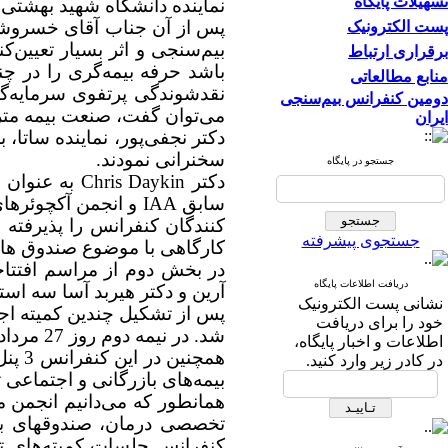
تسهیلات پایگاه
نماینده دانشگاه شهید بهشتی 
پس از آن جناب آقای خسروشا
پست الکترونیک
بیم‌سنجی و اثر بسیار تعیین‌ک
برقراری ارتباط
باشد حرفه بیمه‌گری را در چ
منابع مطالعاتی
نقد‌شوندگی پرتفوی سرمایه‌
دومین کنفرانس بیم‌سنجی
می‌توان گفت، صنعت بیمه متر
ایران
دکتر نجفی‌پور، نماینده سات
سخنرانی نمودند.
جستجو در پایگاه
دکتر Chris Daykin
به عنوان ن
سابق
IAA
و انجمن آکچوئرهای
کنندگان کنفرانس را پذیرفته
جستجوی پیشرفته
کارگاهی با موضوع صندوق های
در بخش دوم از مراسم افتتاحیه کنفرانس که از ساعت 
دریافت اطلاعات پایگاه
آرین و دکتر هیربد آسا
سه استا
نشانی پست الکترونیک
پس از تشکیل چندین کمیته اجر
خود را برای دریافت
شد. در نیمه دوم روز 27 مرداد و نیمه اول 28 مرداد، سخنرانی مقالات پذیرفته شده و ارائه پوسترها انجام پذیرفت.
اطلاعات و اخبار پایگاه،
همچن
در کادر زیر وارد کنید.
بیمه‌های بازرگانی و اجتماعی
تخصصی درمان، صندوقهای باز