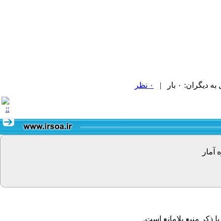
گران: ۰ بار |
۰ نظر
 آمار
 ذکر منبع بلامانع است.