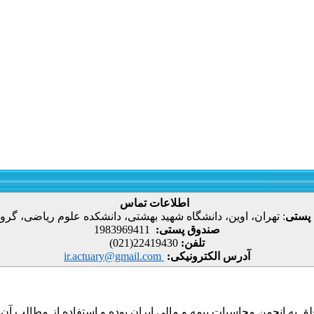
اطلاعات تماس
 پستی
:
تهران، اوین، دانشگاه شهید بهشتی، دانشکده علوم ریاضی، گروه
صندوق پستی:
1983969411
تلفن:
22419430(021)
آدرس الکترونیکی:
ir.actuary@gmail.com
ق به انجمن محاسبات بیمه و مالی ایران بوده و استفاده از مطالب آن با