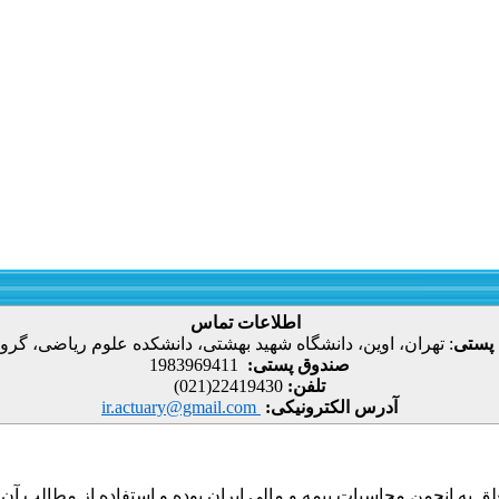
اطلاعات تماس
 پستی
:
تهران، اوین، دانشگاه شهید بهشتی، دانشکده علوم ریاضی، گروه
صندوق پستی:
1983969411
تلفن:
22419430(021)
آدرس الکترونیکی:
ir.actuary@gmail.com
ق به انجمن محاسبات بیمه و مالی ایران بوده و استفاده از مطالب آن با