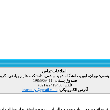
اطلاعات تماس
 پستی
:
تهران، اوین، دانشگاه شهید بهشتی، دانشکده علوم ریاضی، گروه
صندوق پستی:
1983969411
تلفن:
22419430(021)
آدرس الکترونیکی:
ir.actuary@gmail.com
ق به انجمن محاسبات بیمه و مالی ایران بوده و استفاده از مطالب آن با