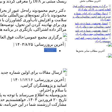
ریسک مبتنی بر DFA را معرفی کردند و بر لزوم به کارگیری رویکردی آگاهانه و سنجیده در بکارگیری این تکنولوژی تأکید کردند.
آخرین مطالب بخش
::
برگزاری مجمع عمومی/حالت فوق
العاده انجمن در ۲۹ آذر ماه ۱۴۰۳
دکتر رحیم محمودوند راه‌حل عبور از بحران‌
::
ارسال مقالات برای اولین شماره
جدید خبرنامه انجمن محاسبات مالی و
سلامت و افزایش تاب‌آوری کشاورزان با داده
بیمه ایران
::
انتشار هجدهمین شمارۀ خبرنامۀ
وی برای نهادینه کردن این تحول، توصیه‌ه
انجمن محاسبات بیمه و مالی ایران
مراکز داده اشتراکی، بازنگری در برنامه 
::
انتشار هفدهمین شمارۀ خبرنامه
انجمن محاسبات بیمه و مالی ایران
برگزاری مجمع عمومی/حالت فوق العاده انجمن در ۹
::
برنامۀ زمانبندی دومین کنفرانس
بیمسنجی ایران
| آخرین بروزرسانی: ۱۴۰۳/۸/۲۵ |
آخرین مطالب سایر بخش‌ها
ارسال مقالات برای اولین شماره جدید 
| آخرین بروزرسانی: ۱۴۰۱/۱۲/۱۶ |
اساتید و پژوهشگران گرامی،
با سلام و احترام،
بدین‌وسیله به اطلاع می‌رساند با توجه به
تاریخ ۲۰ فروردین ۱۴۰۴، خواهشمندیم حداکثر تا تاریخ ۱۵ اردیبهشت نسبت به ارسال مقالات اقدام فرمایید.
مشارکت ارزشمند شما در این خبرنامه، ن