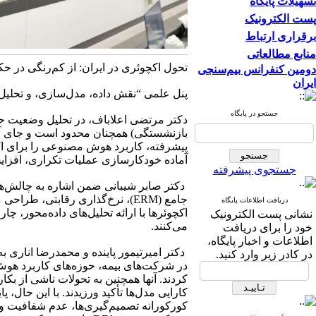
تسهیلات پایگاه
پست الکترونیک
برقراری ارتباط
منابع مطالعاتی
تحول اکچوئری در ایران: از کم‌رنگی در 
دومین کنفرانس بیم‌سنجی
ایران
پنل علمی “نقش داده، مدل‌سازی، و تحلیل ریسک در
جستجو در پایگاه
دکتر مرتضی اعلاباف، در تحلیل وضعیت حر
بازنشستگی) همچنان محدود است و جای آن ر
پیشرفته، کاربرد هوش مصنوعی را برای اکچو
آماده خودکارسازی عملیات تکراری، افزای
جستجوی پیشرفته
دریافت اطلاعات پایگاه
اکچوئرها با ارائه تحلیل‌های داده‌محور، 
نشانی پست الكترونیک
می‌کنند.
خود را برای دریافت
اطلاعات و اخبار پایگاه،
دکتر امیرتیمور پاینده و محمدرضا انار
در كادر زیر وارد كنید.
در شرکت‌های بیمه، حوزه‌های کاربرد ه
کردند. آنها همچنین به تحولات ناشی از ب
کارایی مدل‌ها تأکید ورزیدند. با این حا
کورکورانه تصمیم‌گیری‌ها، عدم شفافیت و پ