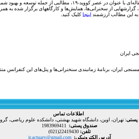
در این شماره پس از سرمقاله‌ای با عنوان در عصر کووید-۱۹، مط
 گزارشهایی از سخنرانی‌ها، همایش‌ها و کارگاههای برگزار شده به همر
به این مطالب ارزشمند
اینجا
کلیک کنید.
جی ایران
نجی ایران، برنامۀ زمانبندی سنخنرانی‌ها و پنل‌های این کنفرانس م
اطلاعات تماس
 پستی
:
تهران، اوین، دانشگاه شهید بهشتی، دانشکده علوم ریاضی، گروه
صندوق پستی:
1983969411
تلفن:
22419430(021)
آدرس الکترونیکی:
ir.actuary@gmail.com