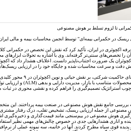
حکمرانی تا لزوم تسلط بر هوش مصنوعی
 حکمرانی بیمه‌ای” توسط انجمن محاسبات بیمه و مالی ایران روز چهارشنبه ۲۸ آبا
فه اکچوئری در ایران، تأکید کرد که نقش این تخصص در حکمرانی کلان
ا تخصص‌های سنتی‌تر گرفته‌اند. وی با اشاره به تحولات ابزارهای محا
ئران یک ضرورت اجتناب‌ناپذیر دانست. اعلاباف هشدار داد که اکچوئران 
ش دقت و سرعت محاسبات شده و جایگاه خود را در ارزیابی ریسک‌های 
دکتر صابر شیبانی ضمن اشاره به چ
جامع (ERM)، نرخ‌گذاری رقابتی، طراح
چارچوب استراتژیک تصمیم‌گیری را فراهم کرده و نقشی محوری در ثبات م
ی به بررسی جامع نقش هوش مصنوعی در صنعت بیمه پرداختند. این م
وش مصنوعی از جمله ارزیابی ریسک، تشخیص تقلب، درک رفتار مشتری
کارگیری هوش مصنوعی در بیم‌سنجی مانند قیمت‌گذاری و ذخیره‌گیری اش
ل، پاینده و اناری هشدارهایی جدی در خصوص چالش‌های مهمی نظیر استف
دیده قوی سیاه مطرح کردند. آنها در خاتمه، سه نمونه عملی از نرم‌اف