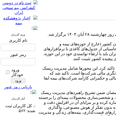
ن ۱۴۰۴ برگزار شد.
ورود کاربران
نام کاربری
 کشور (خارج از حوزه‌های بیمه و
سباتی از جدول‌های کاغذی تا نرم‌افزارهای
باید با ارتقاء توانمندی خود در این حوزه،
رمز عبور
پیچیده کشور تثبیت کنند.
الش‌های حاکمیت شرکتی، بر نقش حیاتی و نوین اکچوئران در ۹ محور کلیدی تاکید کرد. این محورها شامل مدیریت ریسک
ورود
ی محصولات متناسب با بازار، مدیریت دارایی و بدهی (ALM) و ارزیابی توانگری مالی شرکت‌ها است. تاکید شد که
خودکار
الی و حکمرانی کارآمد شرکت‌های بیمه ایفا
بازیابی رمز عبور
تخصصان ضمن تشریح راهبردهای مدیریت ریسک
، و شخصی‌سازی محصولات بیمه‌ای را برجسته
آمار کاربران
اره کرده و بر مزایای آن در افزایش دقت و
:. کل کاربران ثبت
اده بدون تفکر از هوش مصنوعی، واگذاری
شده: ۵۶۲
زارهای قیمت‌گذاری، بیمه‌های زندگی و مدیریت