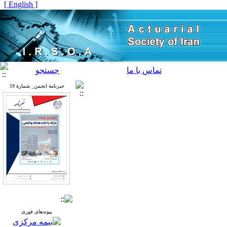
[ English ]
تماس با ما
جستجو
خبرنامۀ انجمن_ شمارۀ 19
پیوندهای فوری